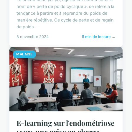
nom de « perte de poids cyclique », se réfère à la
tendance à perdre et à reprendre du poids de
manière répétitive. Ce cycle de perte et de regain
de poids ...
8 novembre 2024
5 min de lecture →
MALADIE
E-learning sur l'endométriose
: vers une prise en charge