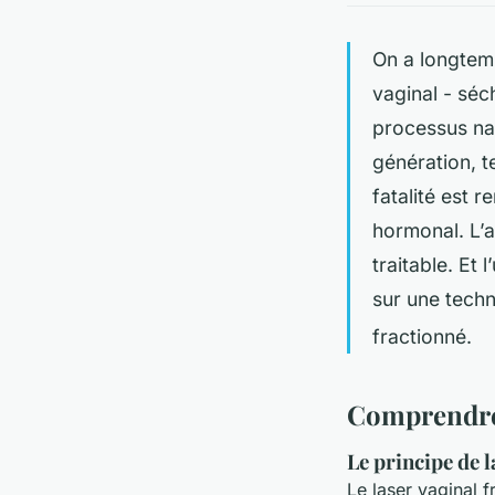
On a longtemp
vaginal - séc
processus nat
génération, t
fatalité est 
hormonal. L’a
traitable. Et
sur une techn
fractionné.
Comprendre 
Le principe de l
Le laser vaginal 