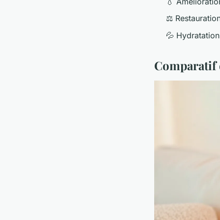
💧 Amélioratio
⚖️ Restauratio
💦 Hydratation
Comparatif 