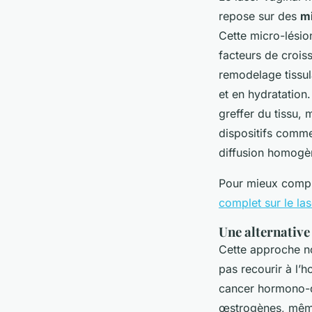
repose sur des
m
Cette micro-lésio
facteurs de crois
remodelage tissul
et en hydratation.
greffer du tissu,
dispositifs comme
diffusion homogèn
Pour mieux compre
complet sur le la
Une alternativ
Cette approche no
pas recourir à l’
cancer hormono-d
œstrogènes, même 