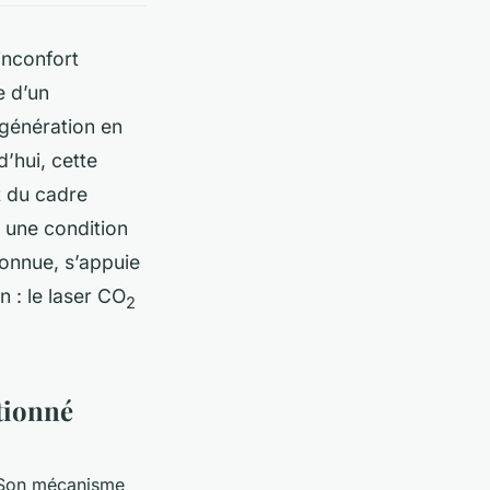
inconfort
e d’un
 génération en
’hui, cette
t du cadre
s une condition
connue, s’appuie
 : le laser CO
2
tionné
n. Son mécanisme