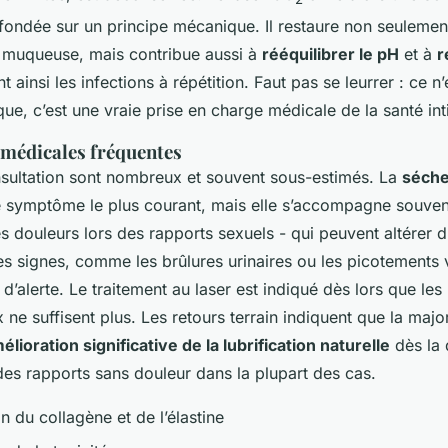
 fondée sur un principe mécanique. Il restaure non seulement 
la muqueuse, mais contribue aussi à
rééquilibrer le pH
et à
r
nt ainsi les infections à répétition. Faut pas se leurrer : ce n
que, c’est une vraie prise en charge médicale de la santé in
 médicales fréquentes
sultation sont nombreux et souvent sous-estimés. La
séche
e symptôme le plus courant, mais elle s’accompagne souven
s douleurs lors des rapports sexuels - qui peuvent altérer d
es signes, comme les brûlures urinaires ou les picotements v
d’alerte. Le traitement au laser est indiqué dès lors que les 
 ne suffisent plus. Les retours terrain indiquent que la majo
élioration significative de la lubrification naturelle
dès la
des rapports sans douleur dans la plupart des cas.
n du collagène et de l’élastine