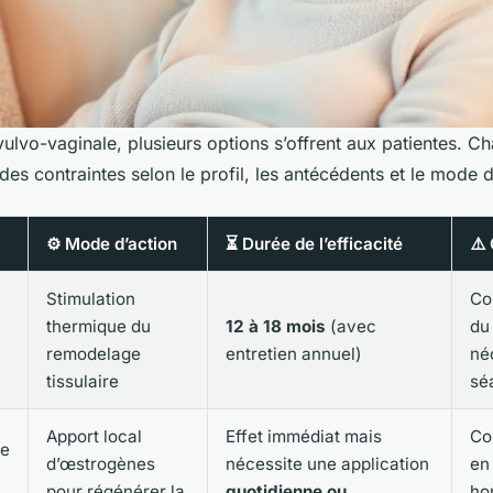
 vulvo-vaginale, plusieurs options s’offrent aux patientes. 
es contraintes selon le profil, les antécédents et le mode d
⚙️ Mode d’action
⏳ Durée de l’efficacité
⚠️
Stimulation
Co
thermique du
12 à 18 mois
(avec
du 
remodelage
entretien annuel)
né
tissulaire
sé
Apport local
Effet immédiat mais
Co
ie
d’œstrogènes
nécessite une application
en
pour régénérer la
quotidienne ou
ho