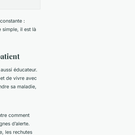
constante :
imple, il est là
atient
 aussi éducateur.
met de vivre avec
ndre sa maladie,
montre comment
gnes d’alerte.
e, les rechutes