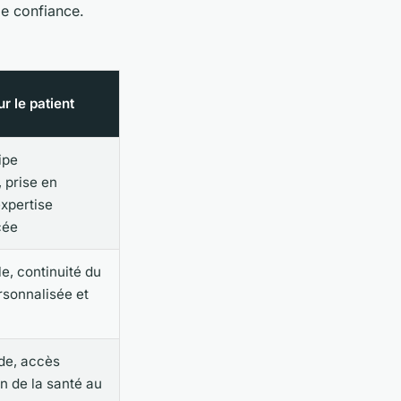
de confiance.
r le patient
ipe
, prise en
xpertise
cée
e, continuité du
ersonnalisée et
ide, accès
on de la santé au