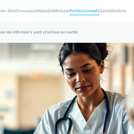
ien-être
Grossesse
Maladie
Minceur
Professionnels
Santé
Seniors
es les infirmiers sont cruciaux en santé