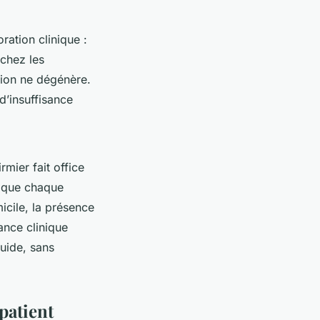
ration clinique :
 chez les
ation ne dégénère.
d’insuffisance
rmier fait office
re que chaque
icile, la présence
ance clinique
luide, sans
patient