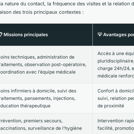
la nature du contact, la fréquence des visites et la relation 
ison des trois principaux contextes :
 Missions principales
💡 Avantages pou
Accès à une équ
oins techniques, administration de
pluridisciplinaire
raitements, observation post-opératoire,
charge 24h/24, e
oordination avec l’équipe médicale
médicale renfor
oins infirmiers à domicile, suivi des
Confort à domicil
raitements, pansements, injections,
suivi, relation p
ducation thérapeutique
de proximité
révention, premiers secours,
Intervention rap
accinations, surveillance de l’hygiène
facilité, promoti