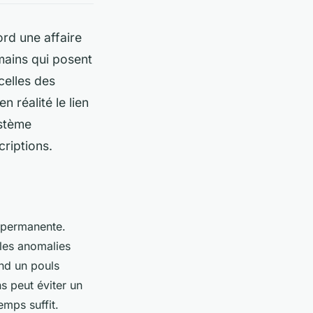
ord une affaire
 mains qui posent
celles des
n réalité le lien
ystème
criptions.
e permanente.
 les anomalies
and un pouls
s peut éviter un
emps suffit.