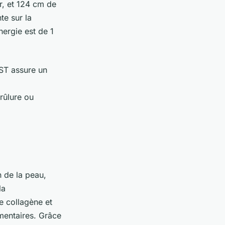
r, et 124 cm de
te sur la
ergie est de 1
T assure un
brûlure ou
n de la peau,
la
e collagène et
gmentaires. Grâce