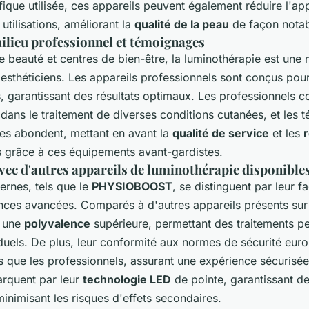
fique utilisée, ces appareils peuvent également réduire l'app
utilisations, améliorant la
qualité de la peau
de façon notab
milieu professionnel et témoignages
e beauté et centres de bien-être, la luminothérapie est une
sthéticiens. Les appareils professionnels sont conçus pour 
 garantissant des résultats optimaux. Les professionnels c
dans le traitement de diverses conditions cutanées, et les
ites abondent, mettant en avant la
qualité de service
et les
r
 grâce à ces équipements avant-gardistes.
ec d'autres appareils de luminothérapie disponible
rnes, tels que le
PHYSIOBOOST
, se distinguent par leur fac
nces avancées. Comparés à d'autres appareils présents sur
t une
polyvalence
supérieure, permettant des traitements pe
iduels. De plus, leur conformité aux normes de sécurité eur
urs que les professionnels, assurant une expérience sécurisée
arquent par leur
technologie LED
de pointe, garantissant de
minimisant les risques d'effets secondaires.