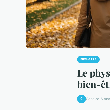
BIEN-ÊTRE
Le phys
bien-êt
C
Candice
16 ma