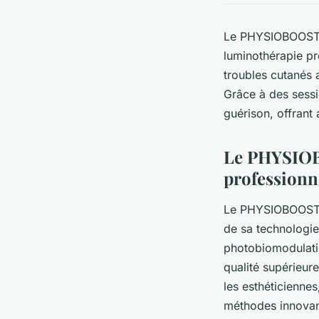
Le PHYSIOBOOST r
luminothérapie pr
troubles cutanés 
Grâce à des sessio
guérison, offrant
Le PHYSIOBO
professionn
Le PHYSIOBOOST r
de sa technologie 
photobiomodulati
qualité supérieur
les esthéticienne
méthodes innovant