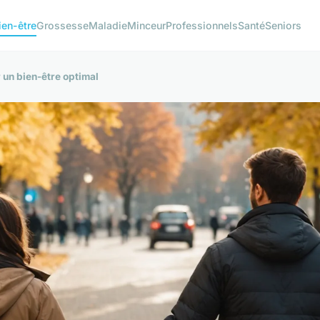
ien-être
Grossesse
Maladie
Minceur
Professionnels
Santé
Seniors
r un bien-être optimal