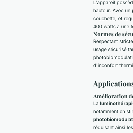
L'appareil possè
hauteur. Avec un 
couchette, et req
400 watts à une t
Normes de sécur
Respectant strict
usage sécurisé tan
photobiomodulation
d'inconfort therm
Applications
Amélioration de 
La
luminothérapi
notamment en sti
photobiomodulat
réduisant ainsi le