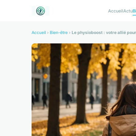
Accueil
Actu
B
Accueil
›
Bien-être
›
Le physioboost : votre allié pou