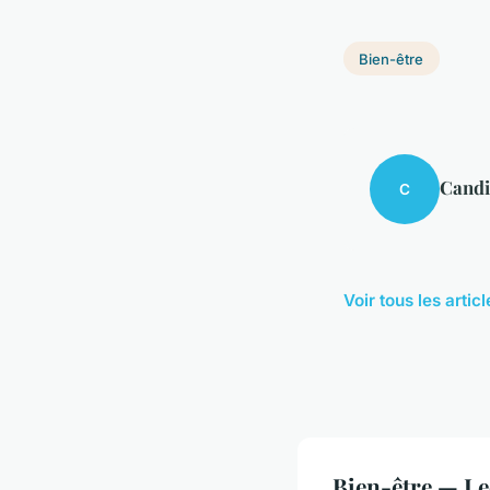
Bien-être
Candi
C
Voir tous les artic
Bien-être — L