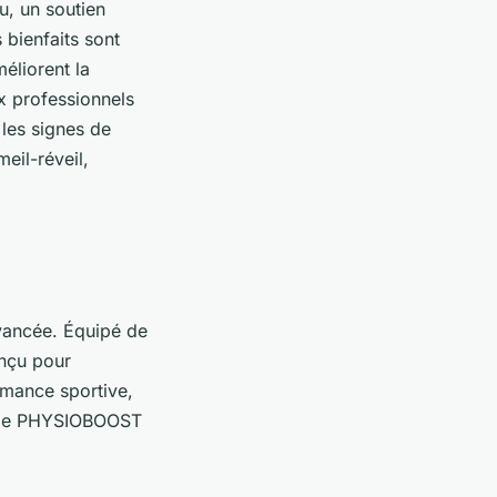
u, un soutien
 bienfaits sont
éliorent la
ux professionnels
 les signes de
eil-réveil,
vancée. Équipé de
onçu pour
ormance sportive,
t, le PHYSIOBOOST