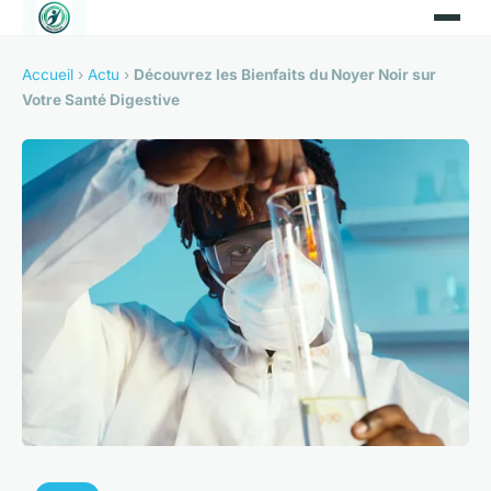
Accueil
›
Actu
›
Découvrez les Bienfaits du Noyer Noir sur
Votre Santé Digestive